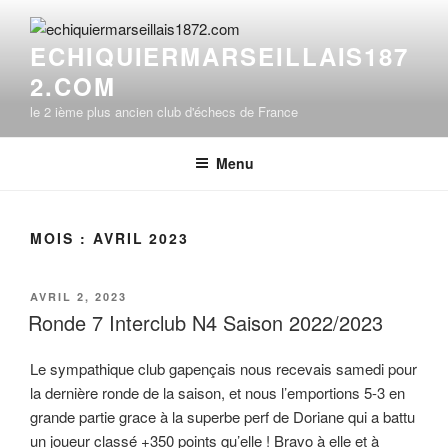
Aller
au
ECHIQUIERMARSEILLAIS187
contenu
2.COM
principal
le 2 ième plus ancien club d'échecs de France
Menu
MOIS :
AVRIL 2023
PUBLIÉ
AVRIL 2, 2023
LE
Ronde 7 Interclub N4 Saison 2022/2023
Le sympathique club gapençais nous recevais samedi pour
la dernière ronde de la saison, et nous l’emportions 5-3 en
grande partie grace à la superbe perf de Doriane qui a battu
un joueur classé +350 points qu’elle ! Bravo à elle et à