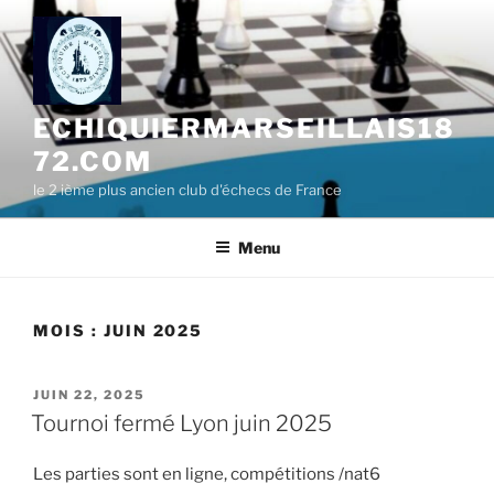
Aller
au
contenu
principal
ECHIQUIERMARSEILLAIS18
72.COM
le 2 ième plus ancien club d'échecs de France
Menu
MOIS :
JUIN 2025
PUBLIÉ
JUIN 22, 2025
LE
Tournoi fermé Lyon juin 2025
Les parties sont en ligne, compétitions /nat6