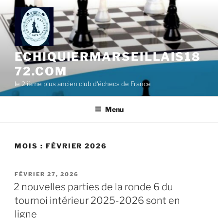
Aller
au
contenu
principal
ECHIQUIERMARSEILLAIS18
72.COM
le 2 ième plus ancien club d'échecs de France
Menu
MOIS :
FÉVRIER 2026
PUBLIÉ
FÉVRIER 27, 2026
LE
2 nouvelles parties de la ronde 6 du
tournoi intérieur 2025-2026 sont en
ligne