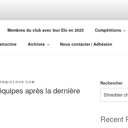
MARSEILLAIS1872.CO
Membres du club avec leur Elo en 2025
Compétitions
hecs de France
structive
Archives
Nous contacter / Adhésion
EN@ICLOUD.COM
Rechercher
quipes après la dernière
Recent 