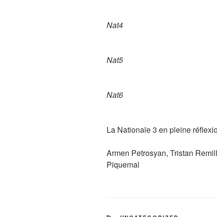
Nat4
Nat5
Nat6
La Nationale 3 en pleine réflexio
Armen Petrosyan, Tristan Remill
Piquemal
CATÉGORIES