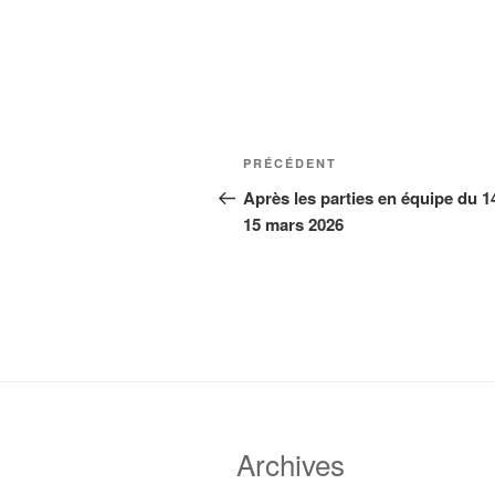
Navigation
Article
PRÉCÉDENT
de
précédent
Après les parties en équipe du 1
15 mars 2026
l’article
Archives