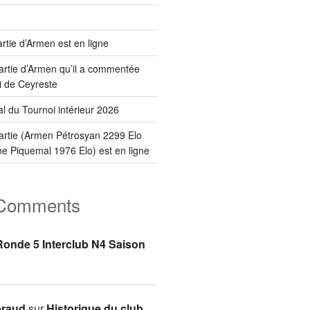
rtie d’Armen est en ligne
artie d’Armen qu’il a commentée
i de Ceyreste
l du Tournoi intérieur 2026
artie (Armen Pétrosyan 2299 Elo
ne Piquemal 1976 Elo) est en ligne
 Comments
Ronde 5 Interclub N4 Saison
éraud
sur
Historique du club