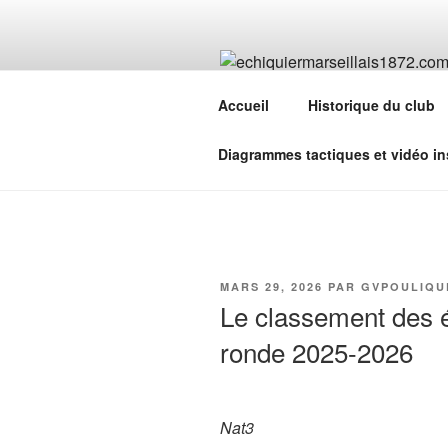
Aller
au
contenu
ECHIQUIER
principal
Accueil
Historique du club
le 2 ième plus ancien club d'éc
Diagrammes tactiques et vidéo in
PUBLIÉ
MARS 29, 2026
PAR
GVPOULIQU
LE
Le classement des é
ronde 2025-2026
Nat3