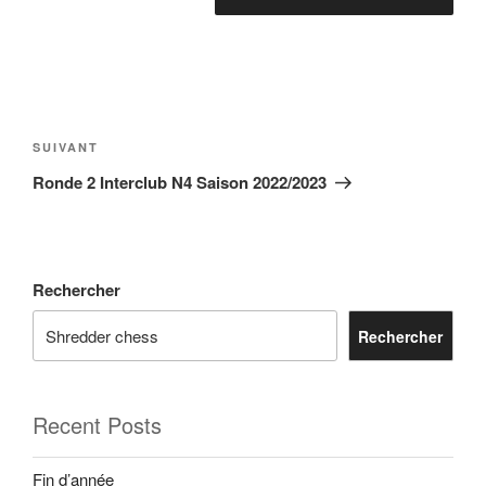
Navigation
de
Article
SUIVANT
l’article
suivant
Ronde 2 Interclub N4 Saison 2022/2023
Rechercher
Rechercher
Recent Posts
Fin d’année