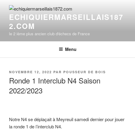
Aller
au
ECHIQUIERMARSEILLAIS187
contenu
2.COM
principal
le 2 ième plus ancien club d'échecs de France
Menu
PUBLIÉ
NOVEMBRE 12, 2022
PAR
POUSSEUR DE BOIS
LE
Ronde 1 Interclub N4 Saison
2022/2023
Notre N4 se déplaçait à Meyreuil samedi dernier pour jouer
la ronde 1 de l’interclub N4.