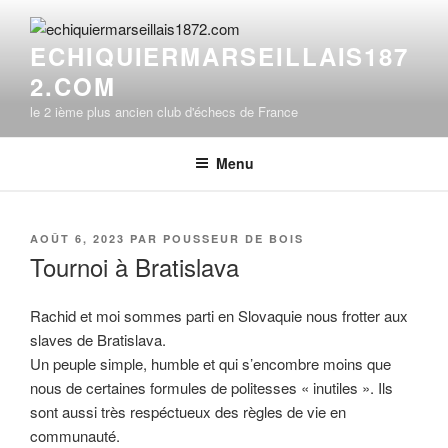
Aller
au
ECHIQUIERMARSEILLAIS187
contenu
2.COM
principal
le 2 ième plus ancien club d'échecs de France
Menu
PUBLIÉ
AOÛT 6, 2023
PAR
POUSSEUR DE BOIS
LE
Tournoi à Bratislava
Rachid et moi sommes parti en Slovaquie nous frotter aux
slaves de Bratislava.
Un peuple simple, humble et qui s’encombre moins que
nous de certaines formules de politesses « inutiles ». Ils
sont aussi très respéctueux des règles de vie en
communauté.